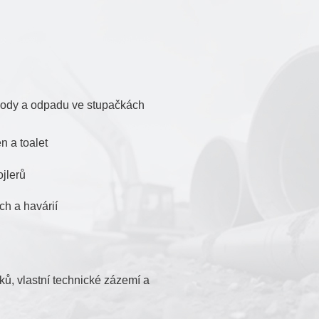
ody a odpadu ve stupačkách
 a toalet
ojlerů
ch a havárií
ů, vlastní technické zázemí a