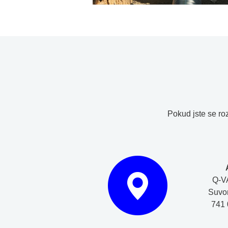
Pokud jste se ro
Q-VA
Suvo
741 