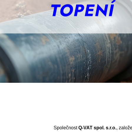
Společnost
Q-VAT spol. s.r.o.
, založ