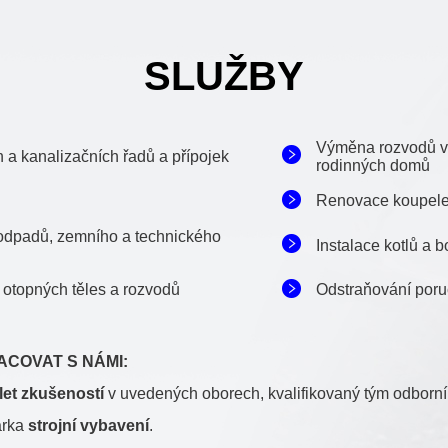
SLUŽBY
Výměna rozvodů v
 a kanalizačních řadů a přípojek
rodinných domů
Renovace koupelen
 odpadů, zemního a technického
Instalace kotlů a b
 otopných těles a rozvodů
Odstraňování poru
COVAT S NÁMI:
let zkušeností
v uvedených oborech, kvalifikovaný tým odborník
arka
strojní
vybavení
.