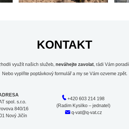
KONTAKT
zhodli využít našich služeb,
neváhejte
zavolat
, rádi Vám pora
Nebo vyplňte poptávkový formulář a my se Vám ozveme zpět.
ADRESA
+420 603 214 198
T spol. s.r.o.
(Radim Kysilko – jednatel)
rovova 840/16
q-vat@q-vat.cz
01 Nový Jičín